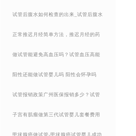
婴儿有什么坏处吗
试管后腹水如何检查的出来_试管后腹水
如何检查的出来是否正常
正常推迟月经简单方法，推迟月经的药
在哪里免费到？
做试管能避免高血压吗？试管血压高能
降调吗？
阳性还能做试管婴儿吗 阳性会怀孕吗
试管报销政策广州医保报销多少？试管
报销政策广州医保报销多少？
子宫有肌瘤做第三代试管婴儿套餐费用
甲状腺癌做试管-甲状腺癌试管婴儿成功