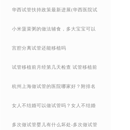
hpv是必查项吗？
华西试管扶持政策最新进展(华西医院试
管婴儿花费明细表)
小米菠菜粥的做法辅食，多大宝宝可以
吃肉泥？
宫腔分离试管还能移植吗
试管移植前月经第几天检查 试管移植前
月经第几天检查最准确
杭州上海做试管的医院哪家好？附排名
前十榜单
女人不结婚可以做试管吗？女人不结婚
可以人工受孕吗？
多次做试管婴儿有什么坏处-多次做试管