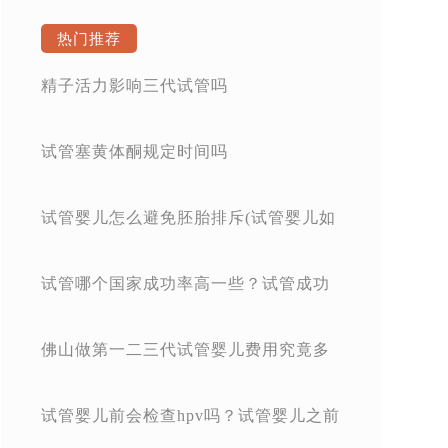
热门推荐
精子活力影响三代试管吗
试管塞黄体酮规定时间吗
试管婴儿怎么避免胚胎排斥(试管婴儿如
何避免遗传病)
试管哪个国家成功率高一些？试管成功
率比较高的国家
佛山做第一二三代试管婴儿费用究竟多
少？生孩子的开销真不少
试管婴儿前会检查hpv吗？试管婴儿之前