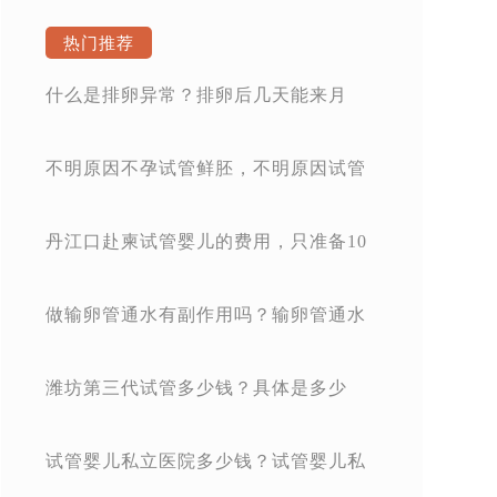
热门推荐
什么是排卵异常？排卵后几天能来月
经？
不明原因不孕试管鲜胚，不明原因试管
婴儿成功率高吗？
丹江口赴柬试管婴儿的费用，只准备10
万元真心不够
做输卵管通水有副作用吗？输卵管通水
有润滑的作用吗？
潍坊第三代试管多少钱？具体是多少
钱？
试管婴儿私立医院多少钱？试管婴儿私