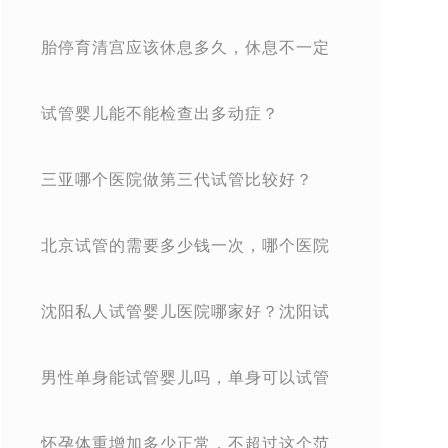
哪个好看成功率就知道！
胎停育清宫应该休息多久，休息不一定
越久才比较好,得看身体情况！
试管婴儿能不能检查出多动症？
三亚哪个医院做第三代试管比较好？
北京试管的需要多少钱一次，哪个医院
好一看便知
沈阳私人试管婴儿医院哪家好？沈阳试
管婴儿去哪做
男性单身能试管婴儿吗，单身可以试管
吗
怀孕体重增加多少正常，不超过这个范